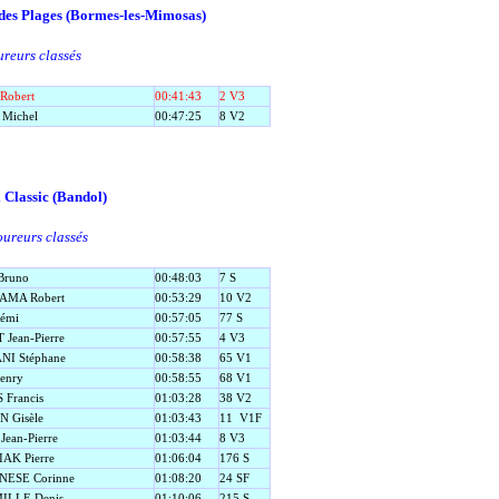
des Plages (Bormes-les-Mimosas)
reurs classés
Robert
00:41:43
2 V3
Michel
00:47:25
8 V2
 Classic (Bandol)
ureurs classés
Bruno
00:48:03
7 S
AMA Robert
00:53:29
10 V2
émi
00:57:05
77 S
Jean-Pierre
00:57:55
4 V3
NI Stéphane
00:58:38
65 V1
enry
00:58:55
68 V1
 Francis
01:03:28
38 V2
N Gisèle
01:03:43
11
V1F
ean-Pierre
01:03:44
8 V3
AK Pierre
01:06:04
176 S
ESE Corinne
01:08:20
24 SF
ILLE Denis
01:10:06
215 S