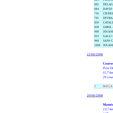
682
DELAGE 
684
DAVID C
756
CIESIEL
792
DETRAZ
830
CATALD
838
GIBOL-
909
JOUANI
933
GALLI M
969
SANS Ca
1008
JOUANI
22/06/2008
Course
Petit D
11,7 k
29 cour
5
ROCCA 
29/06/2008
Montée
13,7 k