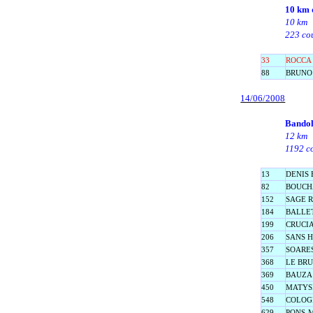
10 km 
10 km
223 cou
33
ROCCA 
88
BRUNO 
14/06/2008
Bandol
12 km
1192 co
13
DENIS 
82
BOUCH
152
SAGE R
184
BALLET 
199
CRUCIA
206
SANS H
357
SOARES
368
LE BRU
369
BAUZA J
450
MATYSI
548
COLOGN
629
PONS-M