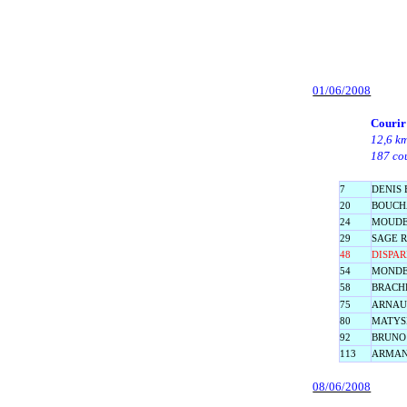
01/06/2008
Courir
12,6 k
187 cou
7
DENIS 
20
BOUCH
24
MOUDE
29
SAGE R
48
DISPAR
54
MONDET
58
BRACHET
75
ARNAUD
80
MATYSI
92
BRUNO 
113
ARMAN
08/06/2008