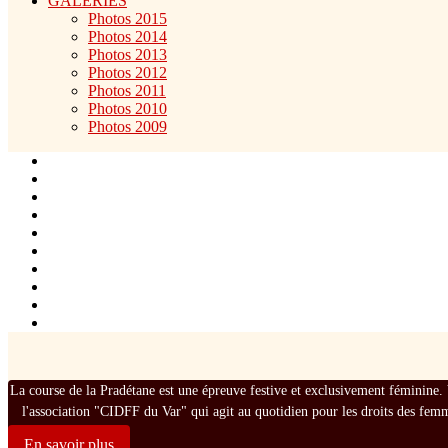
GALERIES
Photos 2015
Photos 2014
Photos 2013
Photos 2012
Photos 2011
Photos 2010
Photos 2009
La course de la Pradétane est une épreuve festive et exclusivement féminine. 
l'association "CIDFF du Var" qui agit au quotidien pour les droits des fem
En savoir plus