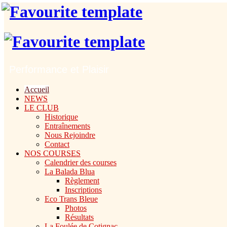
Performance et Plaisir
Accueil
NEWS
LE CLUB
Historique
Entraînements
Nous Rejoindre
Contact
NOS COURSES
Calendrier des courses
La Balada Blua
Règlement
Inscriptions
Eco Trans Bleue
Photos
Résultats
La Foulée de Cotignac