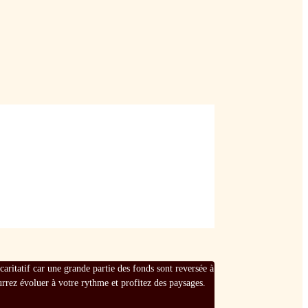
ritatif car une grande partie des fonds sont reversée à
rez évoluer à votre rythme et profitez des paysages.