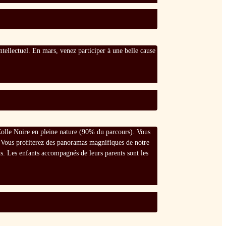
intellectuel. En mars, venez participer à une belle cause
a Colle Noire en pleine nature (90% du parcours). Vous
 . Vous profiterez des panoramas magnifiques de notre
s. Les enfants accompagnés de leurs parents sont les