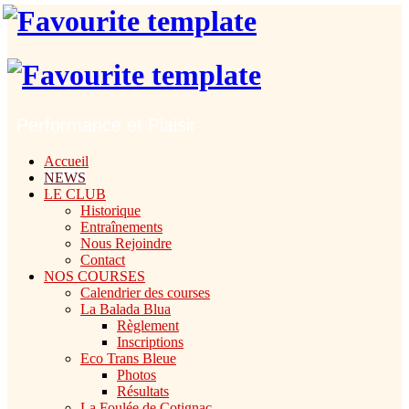
Performance et Plaisir
Accueil
NEWS
LE CLUB
Historique
Entraînements
Nous Rejoindre
Contact
NOS COURSES
Calendrier des courses
La Balada Blua
Règlement
Inscriptions
Eco Trans Bleue
Photos
Résultats
La Foulée de Cotignac