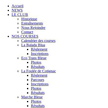
Accueil
NEWS
LE CLUB
Historique
Entraînements
Nous Rejoindre
Contact
NOS COURSES
Calendrier des courses
La Balada Blua
Règlement
Inscriptions
Eco Trans Bleue
Photos
Résultats
La Foulée de Cotignac
Règlement
Parcours
Inscriptions
Photos
Résultats
Marche Bleue
Photos
Résultats