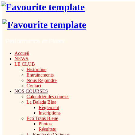
Performance et Plaisir
Accueil
NEWS
LE CLUB
Historique
Entraînements
Nous Rejoindre
Contact
NOS COURSES
Calendrier des courses
La Balada Blua
Règlement
Inscriptions
Eco Trans Bleue
Photos
Résultats
La Foulée de Cotignac