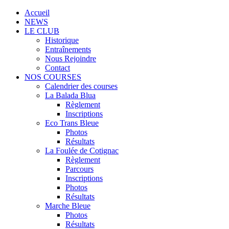
Accueil
NEWS
LE CLUB
Historique
Entraînements
Nous Rejoindre
Contact
NOS COURSES
Calendrier des courses
La Balada Blua
Règlement
Inscriptions
Eco Trans Bleue
Photos
Résultats
La Foulée de Cotignac
Règlement
Parcours
Inscriptions
Photos
Résultats
Marche Bleue
Photos
Résultats