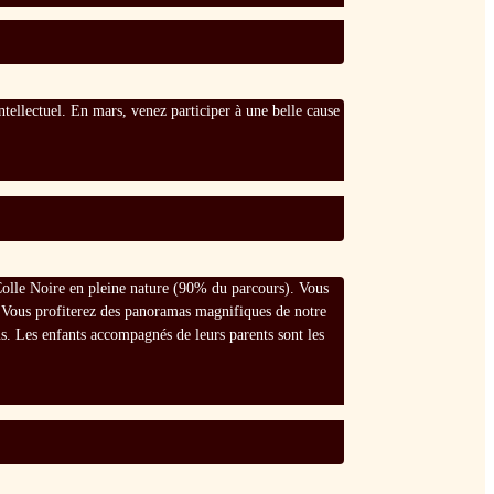
intellectuel. En mars, venez participer à une belle cause
a Colle Noire en pleine nature (90% du parcours). Vous
 . Vous profiterez des panoramas magnifiques de notre
s. Les enfants accompagnés de leurs parents sont les