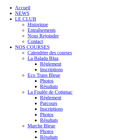
Accueil
NEWS
LE CLUB
Historique
Entraînements
Nous Rejoindre
Contact
NOS COURSES
Calendrier des courses
La Balada Blua
Règlement
Inscriptions
Eco Trans Bleue
Photos
Résultats
La Foulée de Cotignac
Règlement
Parcours
Inscriptions
Photos
Résultats
Marche Bleue
Photos
Résultats