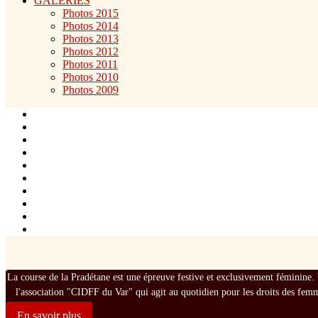
GALERIES
Photos 2015
Photos 2014
Photos 2013
Photos 2012
Photos 2011
Photos 2010
Photos 2009
La course de la Pradétane est une épreuve festive et exclusivement féminine. 
l'association "CIDFF du Var" qui agit au quotidien pour les droits des fem
En savoir plus