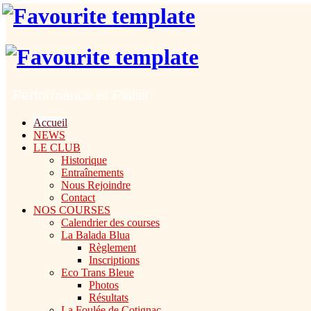
Performance et Plaisir
Accueil
NEWS
LE CLUB
Historique
Entraînements
Nous Rejoindre
Contact
NOS COURSES
Calendrier des courses
La Balada Blua
Règlement
Inscriptions
Eco Trans Bleue
Photos
Résultats
La Foulée de Cotignac