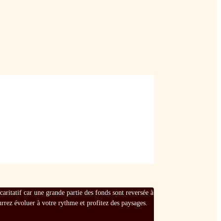
ritatif car une grande partie des fonds sont reversée à
rez évoluer à votre rythme et profitez des paysages.