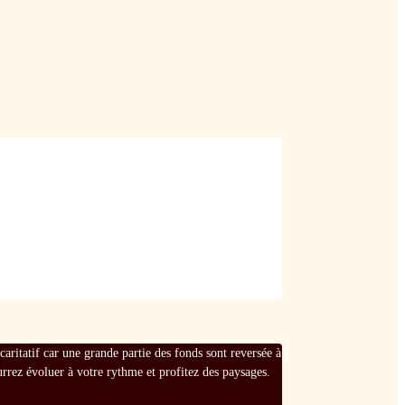
ritatif car une grande partie des fonds sont reversée à
rez évoluer à votre rythme et profitez des paysages.