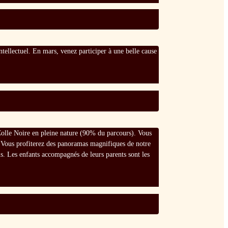
intellectuel. En mars, venez participer à une belle cause
a Colle Noire en pleine nature (90% du parcours). Vous
 . Vous profiterez des panoramas magnifiques de notre
s. Les enfants accompagnés de leurs parents sont les