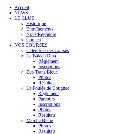
Accueil
NEWS
LE CLUB
Historique
Entraînements
Nous Rejoindre
Contact
NOS COURSES
Calendrier des courses
La Balada Blua
Règlement
Inscriptions
Eco Trans Bleue
Photos
Résultats
La Foulée de Cotignac
Règlement
Parcours
Inscriptions
Photos
Résultats
Marche Bleue
Photos
Résultats