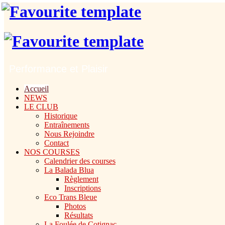
Performance et Plaisir
Accueil
NEWS
LE CLUB
Historique
Entraînements
Nous Rejoindre
Contact
NOS COURSES
Calendrier des courses
La Balada Blua
Règlement
Inscriptions
Eco Trans Bleue
Photos
Résultats
La Foulée de Cotignac