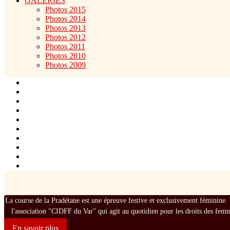
GALERIES
Photos 2015
Photos 2014
Photos 2013
Photos 2012
Photos 2011
Photos 2010
Photos 2009
La course de la Pradétane est une épreuve festive et exclusivement féminine. 
l'association "CIDFF du Var" qui agit au quotidien pour les droits des fem
En savoir plus