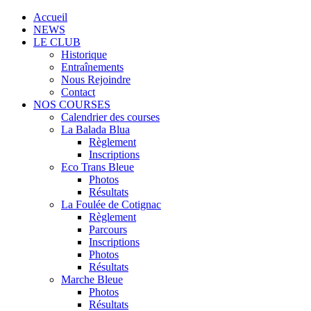
Accueil
NEWS
LE CLUB
Historique
Entraînements
Nous Rejoindre
Contact
NOS COURSES
Calendrier des courses
La Balada Blua
Règlement
Inscriptions
Eco Trans Bleue
Photos
Résultats
La Foulée de Cotignac
Règlement
Parcours
Inscriptions
Photos
Résultats
Marche Bleue
Photos
Résultats