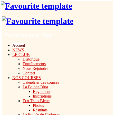
Performance et Plaisir
Accueil
NEWS
LE CLUB
Historique
Entraînements
Nous Rejoindre
Contact
NOS COURSES
Calendrier des courses
La Balada Blua
Règlement
Inscriptions
Eco Trans Bleue
Photos
Résultats
La Foulée de Cotignac