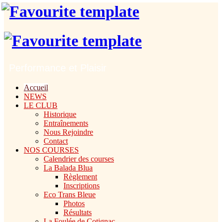
Performance et Plaisir
Accueil
NEWS
LE CLUB
Historique
Entraînements
Nous Rejoindre
Contact
NOS COURSES
Calendrier des courses
La Balada Blua
Règlement
Inscriptions
Eco Trans Bleue
Photos
Résultats
La Foulée de Cotignac