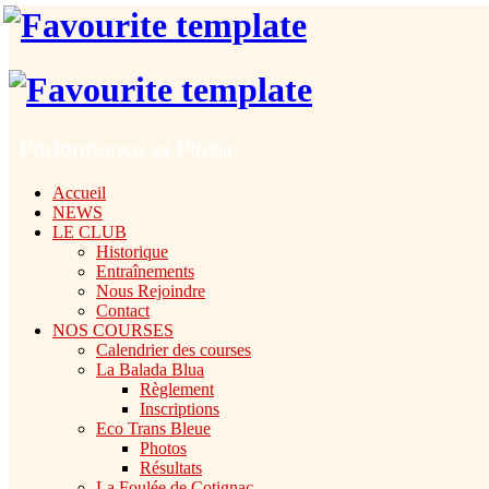
Performance et Plaisir
Accueil
NEWS
LE CLUB
Historique
Entraînements
Nous Rejoindre
Contact
NOS COURSES
Calendrier des courses
La Balada Blua
Règlement
Inscriptions
Eco Trans Bleue
Photos
Résultats
La Foulée de Cotignac