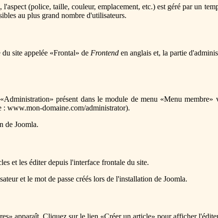
l'aspect (police, taille, couleur, emplacement, etc.) est géré par un tem
sibles au plus grand nombre d'utilisateurs.
le du site appelée «Frontal» de
Frontend
en anglais et, la partie d'admin
en «Administration» présent dans le module de menu «Menu membre» vis
e : www.mon-domaine.com/administrator).
ion de Joomla.
es et les éditer depuis l'interface frontale du site.
teur et le mot de passe créés lors de l'installation de Joomla.
araît. Cliquez sur le lien «Créer un article» pour afficher l'éditeur 