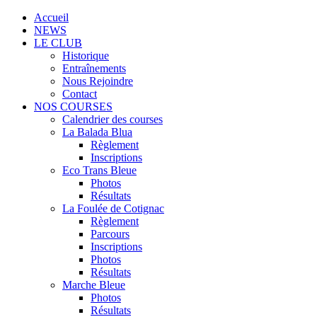
Accueil
NEWS
LE CLUB
Historique
Entraînements
Nous Rejoindre
Contact
NOS COURSES
Calendrier des courses
La Balada Blua
Règlement
Inscriptions
Eco Trans Bleue
Photos
Résultats
La Foulée de Cotignac
Règlement
Parcours
Inscriptions
Photos
Résultats
Marche Bleue
Photos
Résultats