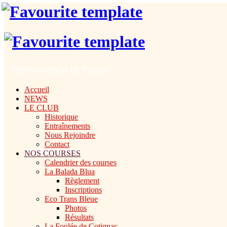
Performance et Plaisir
Accueil
NEWS
LE CLUB
Historique
Entraînements
Nous Rejoindre
Contact
NOS COURSES
Calendrier des courses
La Balada Blua
Règlement
Inscriptions
Eco Trans Bleue
Photos
Résultats
La Foulée de Cotignac