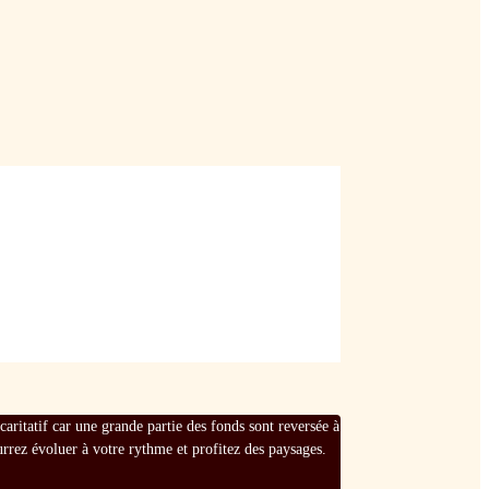
ritatif car une grande partie des fonds sont reversée à
rez évoluer à votre rythme et profitez des paysages.