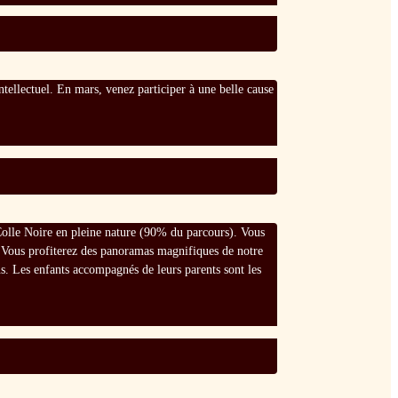
intellectuel. En mars, venez participer à une belle cause
a Colle Noire en pleine nature (90% du parcours). Vous
 . Vous profiterez des panoramas magnifiques de notre
s. Les enfants accompagnés de leurs parents sont les