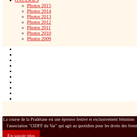
GALERIES
Photos 2015
Photos 2014
Photos 2013
Photos 2012
Photos 2011
Photos 2010
Photos 2009
La course de la Pradétane est une épreuve festive et exclusivement féminine. 
l'association "CIDFF du Var" qui agit au quotidien pour les droits des fem
En savoir plus