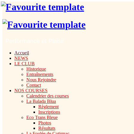
Performance et Plaisir
Accueil
NEWS
LE CLUB
Historique
Entraînements
Nous Rejoindre
Contact
NOS COURSES
Calendrier des courses
La Balada Blua
Règlement
Inscriptions
Eco Trans Bleue
Photos
Résultats
La Foulée de Cotignac