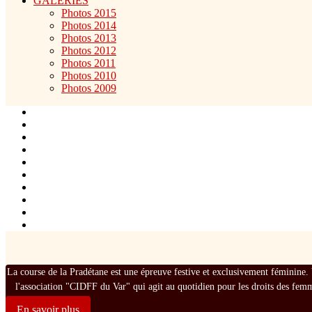
GALERIES
Photos 2015
Photos 2014
Photos 2013
Photos 2012
Photos 2011
Photos 2010
Photos 2009
La course de la Pradétane est une épreuve festive et exclusivement féminine. 
l'association "CIDFF du Var" qui agit au quotidien pour les droits des fem
En savoir plus