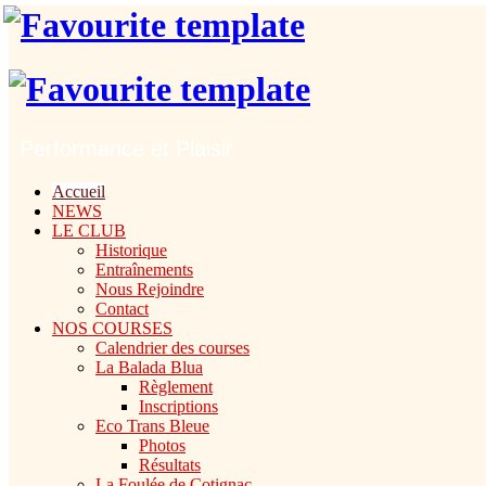
Performance et Plaisir
Accueil
NEWS
LE CLUB
Historique
Entraînements
Nous Rejoindre
Contact
NOS COURSES
Calendrier des courses
La Balada Blua
Règlement
Inscriptions
Eco Trans Bleue
Photos
Résultats
La Foulée de Cotignac