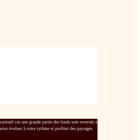
ritatif car une grande partie des fonds sont reversée à
rez évoluer à votre rythme et profitez des paysages.