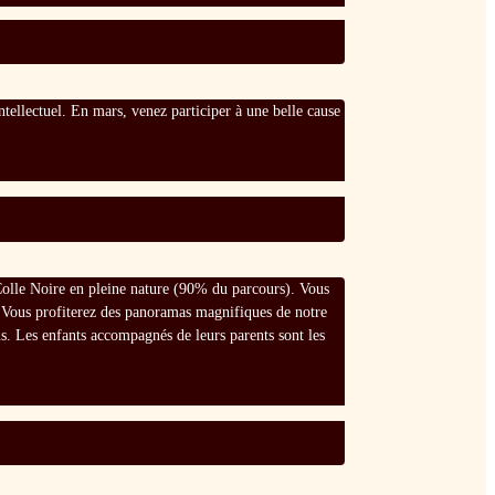
intellectuel. En mars, venez participer à une belle cause
a Colle Noire en pleine nature (90% du parcours). Vous
 . Vous profiterez des panoramas magnifiques de notre
s. Les enfants accompagnés de leurs parents sont les